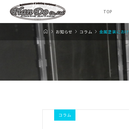
TOP




お知らせ
コラム
金属塗装にお
コラム