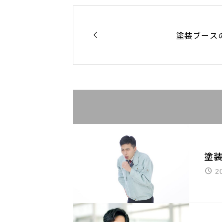

塗装ブース
塗
2