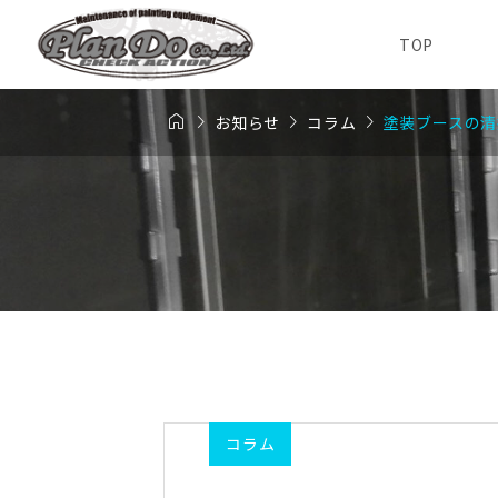
TOP




お知らせ
コラム
塗装ブースの清
コラム