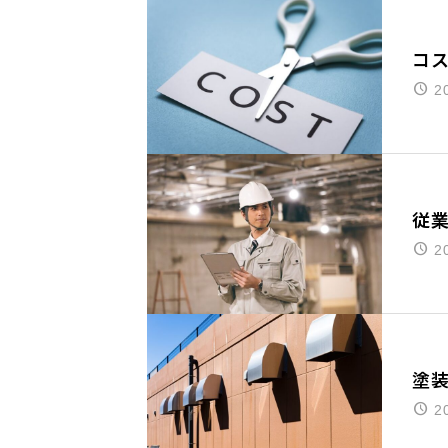
コ
2
従
2
塗
2