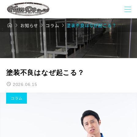




お知らせ
コラム
塗装不良はなぜ起こる？
塗装不良はなぜ起こる？
2026.06.15
コラム