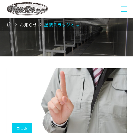



お知らせ
塗装スラッジとは
コラム