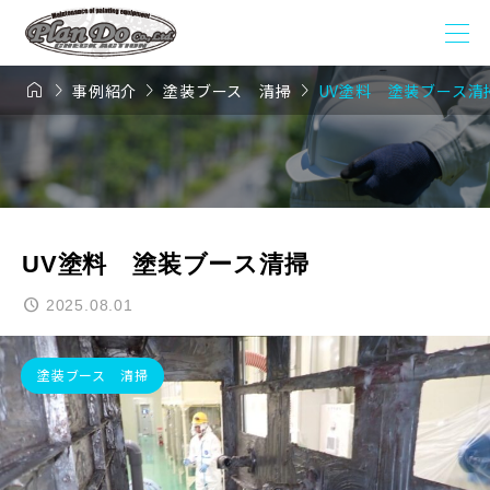




事例紹介
塗装ブース 清掃
UV塗料 塗装ブース清
UV塗料 塗装ブース清掃
2025.08.01
塗装ブース 清掃